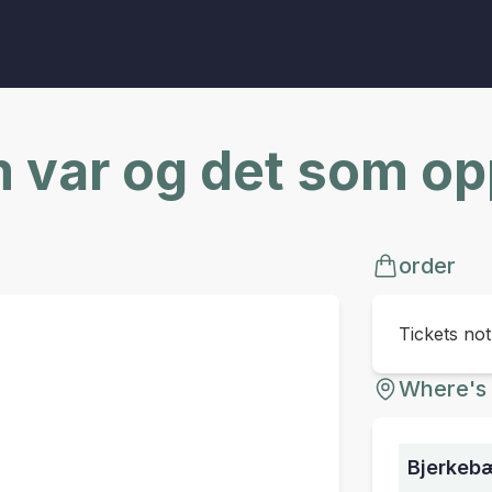
 var og det som op
order
Tickets no
Where's 
Bjerkeb