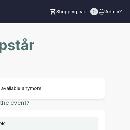
Shopping cart
0
Admin?
pstår
t available anymore
the event?
æk