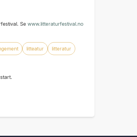
festival. Se
www.litteraturfestival.no
angement
litteatur
litteratur
tart.