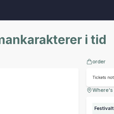
mankarakterer i tid
order
Tickets no
Where's 
Festivalt