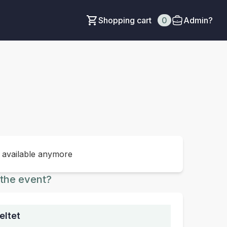
Shopping cart
0
Admin?
t available anymore
the event?
eltet