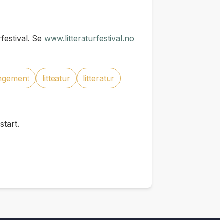
festival. Se
www.litteraturfestival.no
angement
litteatur
litteratur
tart.