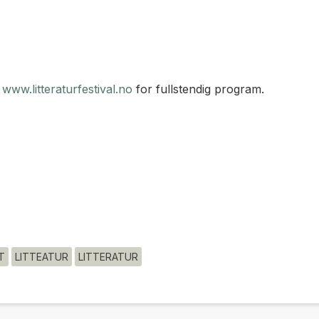
e
www.litteraturfestival.no
for fullstendig program.
T
LITTEATUR
LITTERATUR