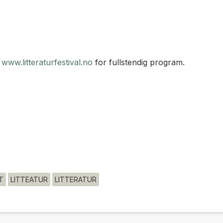
e
www.litteraturfestival.no
for fullstendig program.
T
LITTEATUR
LITTERATUR