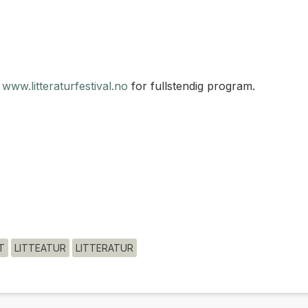
e
www.litteraturfestival.no
for fullstendig program.
T
LITTEATUR
LITTERATUR