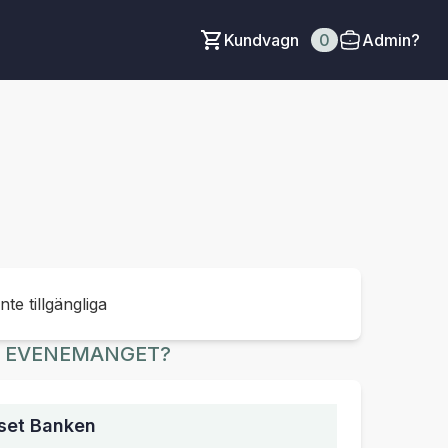
Kundvagn
0
Admin?
inte tillgängliga
R EVENEMANGET?
set Banken