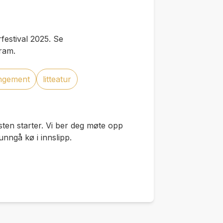
festival 2025. Se
gram.
angement
litteatur
ten starter. Vi ber deg møte opp
unngå kø i innslipp.