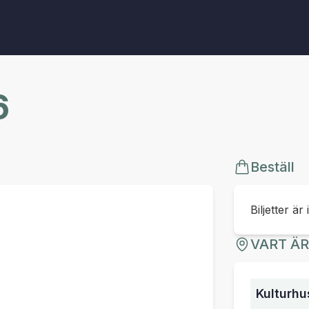
6
Beställ
Biljetter är 
VART Ä
Kulturhu