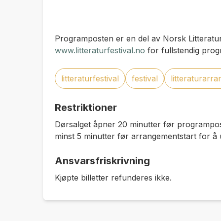
Programposten er en del av Norsk Litteratur
www.litteraturfestival.no
for fullstendig pro
litteraturfestival
festival
litteraturarr
Restriktioner
Dørsalget åpner 20 minutter før programpos
minst 5 minutter før arrangementstart for å 
Ansvarsfriskrivning
Kjøpte billetter refunderes ikke.