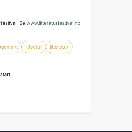
festival. Se
www.litteraturfestival.no
angement
litteatur
litteratur
tart.