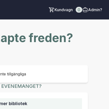
Kundvagn
0
Admin?
tapte freden?
inte tillgängliga
R EVENEMANGET?
mer bibliotek