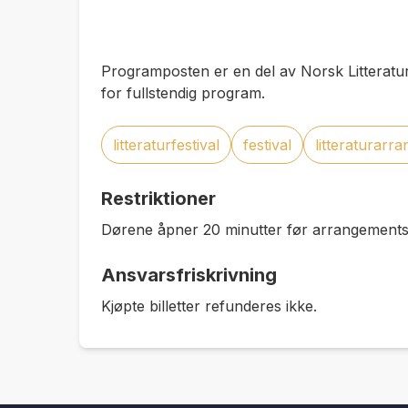
Programposten er en del av Norsk Litteratur
for fullstendig program.
litteraturfestival
festival
litteraturarr
Restriktioner
Dørene åpner 20 minutter før arrangementss
Ansvarsfriskrivning
Kjøpte billetter refunderes ikke.