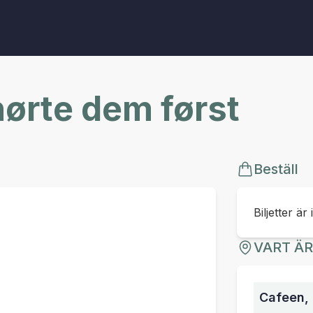
hørte dem først
Beställ
Biljetter är 
VART Ä
Cafeen, 