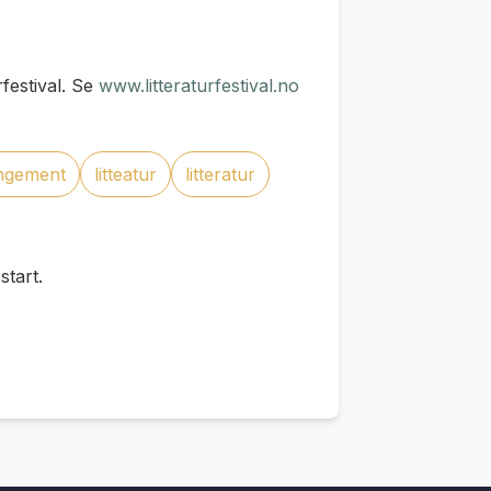
festival. Se
www.litteraturfestival.no
angement
litteatur
litteratur
tart.