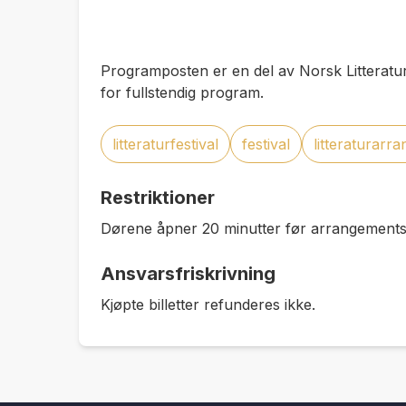
Programposten er en del av Norsk Litteratur
for fullstendig program.
litteraturfestival
festival
litteraturarr
Restriktioner
Dørene åpner 20 minutter før arrangementss
Ansvarsfriskrivning
Kjøpte billetter refunderes ikke.