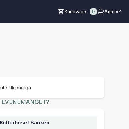
Kundvagn
0
Admin?
inte tillgängliga
R EVENEMANGET?
Kulturhuset Banken