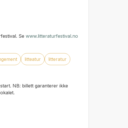
festival. Se
www.litteraturfestival.no
angement
litteatur
litteratur
art. NB: billett garanterer ikke
lokalet.