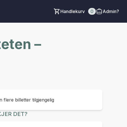
Handlekurv
0
Admin?
teten –
 flere billetter tilgjengelig
JER DET?