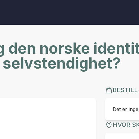
 den norske identi
r selvstendighet?
BESTILL
Det er ingen
HVOR SK