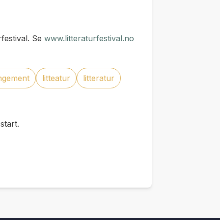
festival. Se
www.litteraturfestival.no
angement
litteatur
litteratur
tart.